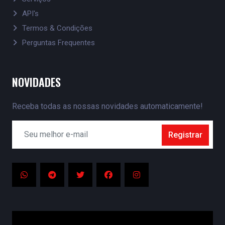
API's
Termos & Condições
Perguntas Frequentes
NOVIDADES
Receba todas as nossas novidades automaticamente!
Registrar