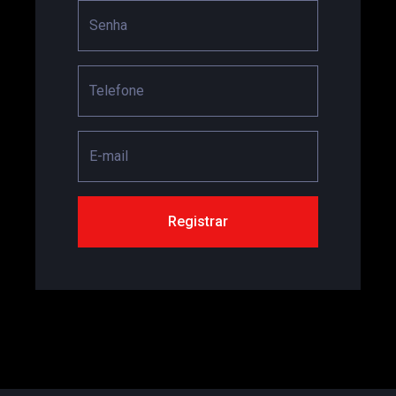
Senha
Telefone
E-mail
Registrar