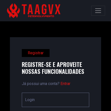
Registrar
REGISTRE-SE E APROVEITE
NOSSAS FUNCIONALIDADES
Já possui uma conta?
Entrar
Login